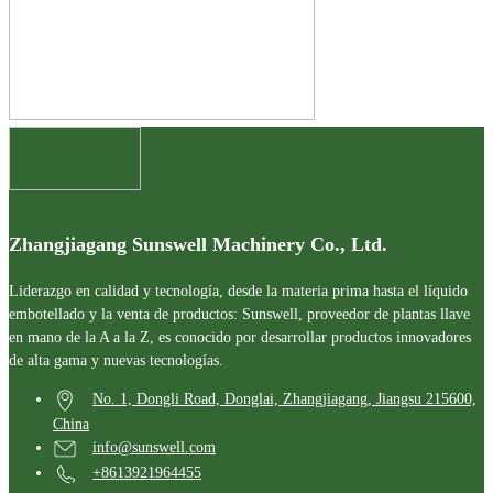
Zhangjiagang Sunswell Machinery Co., Ltd.
Liderazgo en calidad y tecnología, desde la materia prima hasta el líquido
embotellado y la venta de productos: Sunswell, proveedor de plantas llave
en mano de la A a la Z, es conocido por desarrollar productos innovadores
de alta gama y nuevas tecnologías.
No. 1, Dongli Road, Donglai, Zhangjiagang, Jiangsu 215600,
China
info@sunswell.com
+8613921964455